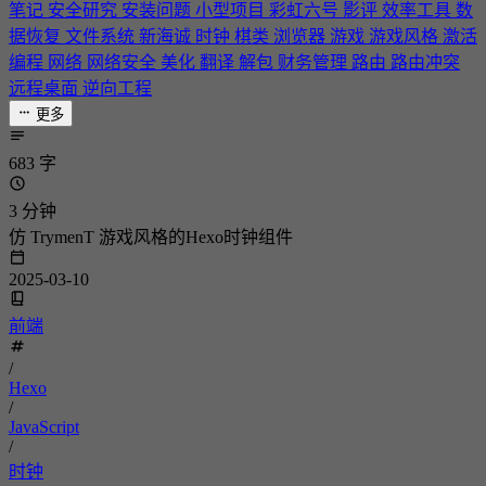
笔记
安全研究
安装问题
小型项目
彩虹六号
影评
效率工具
数
据恢复
文件系统
新海诚
时钟
棋类
浏览器
游戏
游戏风格
激活
编程
网络
网络安全
美化
翻译
解包
财务管理
路由
路由冲突
远程桌面
逆向工程
更多
683 字
3 分钟
仿 TrymenT 游戏风格的Hexo时钟组件
2025-03-10
前端
/
Hexo
/
JavaScript
/
时钟