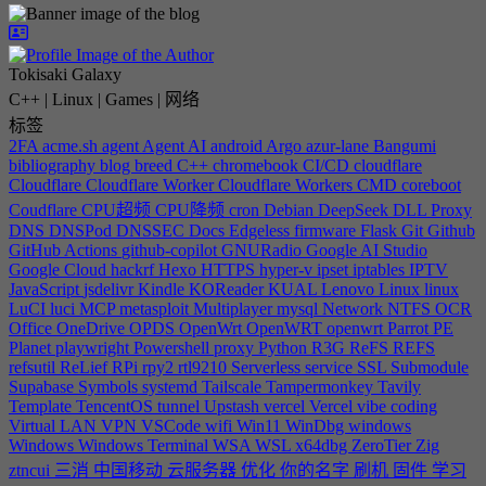
Tokisaki Galaxy
C++ | Linux | Games | 网络
标签
2FA
acme.sh
agent
Agent
AI
android
Argo
azur-lane
Bangumi
bibliography
blog
breed
C++
chromebook
CI/CD
cloudflare
Cloudflare
Cloudflare Worker
Cloudflare Workers
CMD
coreboot
Coudflare
CPU超频
CPU降频
cron
Debian
DeepSeek
DLL Proxy
DNS
DNSPod
DNSSEC
Docs
Edgeless
firmware
Flask
Git
Github
GitHub Actions
github-copilot
GNURadio
Google AI Studio
Google Cloud
hackrf
Hexo
HTTPS
hyper-v
ipset
iptables
IPTV
JavaScript
jsdelivr
Kindle
KOReader
KUAL
Lenovo
Linux
linux
LuCI
luci
MCP
metasploit
Multiplayer
mysql
Network
NTFS
OCR
Office
OneDrive
OPDS
OpenWrt
OpenWRT
openwrt
Parrot
PE
Planet
playwright
Powershell
proxy
Python
R3G
ReFS
REFS
refsutil
ReLief
RPi
rpy2
rtl9210
Serverless
service
SSL
Submodule
Supabase
Symbols
systemd
Tailscale
Tampermonkey
Tavily
Template
TencentOS
tunnel
Upstash
vercel
Vercel
vibe coding
Virtual LAN
VPN
VSCode
wifi
Win11
WinDbg
windows
Windows
Windows Terminal
WSA
WSL
x64dbg
ZeroTier
Zig
ztncui
三消
中国移动
云服务器
优化
你的名字
刷机
固件
学习