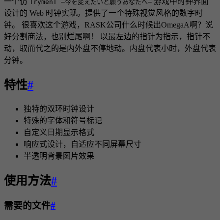
一个仿
游戏中时钟界面
TrymenT ―今を変えたいと願うあなたへ―
设计的 Web 时钟实现。提供了一个特殊视觉风格的数字时
钟。 很喜欢这个游戏，RASK公司什么时候出OmegaA啊？说
好分割商法，也别烂尾啊！ 以最左边的指针为指示，指针不
动，取而代之的是内外盘不停地动。内盘代表小时，外盘代表
分钟。
特性
#
独特的双环时钟设计
特殊的字体和符号标记
自定义日期显示格式
响应式设计，自适应不同屏幕尺寸
半透明背景图片效果
使用方法
#
需要的文件
#