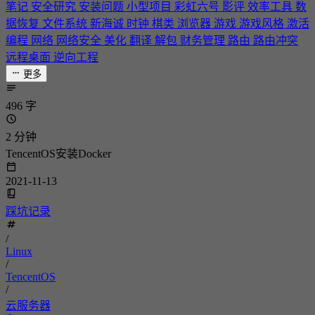
笔记
安全研究
安装问题
小型项目
彩虹六号
影评
效率工具
数
据恢复
文件系统
新海诚
时钟
棋类
浏览器
游戏
游戏风格
激活
编程
网络
网络安全
美化
翻译
解包
财务管理
路由
路由冲突
远程桌面
逆向工程
更多
496 字
2 分钟
TencentOS安装Docker
2021-11-13
踩坑记录
/
Linux
/
TencentOS
/
云服务器