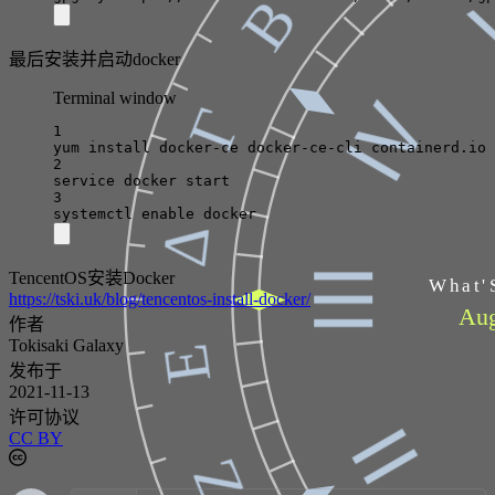
Β
最后安装并启动docker
Ⅳ
Terminal window
Γ
1
yum
install
docker-ce
docker-ce-cli
containerd.io
2
service
docker
start
3
systemctl
enable
docker
Δ
Ⅲ
TencentOS安装Docker
What'
https://tski.uk/blog/tencentos-install-docker/
Aug
作者
Tokisaki Galaxy
Ε
发布于
2021-11-13
Ⅱ
许可协议
CC BY
Ζ