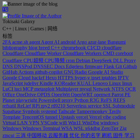
Tokisaki Galaxy
C++ | Linux | Games | 网络
标签
2FA
acme.sh
agent
Agent
AI
android
Argo
azur-lane
Bangumi
bibliography
blog
breed
C++
chromebook
CI/CD
cloudflare
Cloudflare
Cloudflare Worker
Cloudflare Workers
CMD
coreboot
Coudflare
CPU超频
CPU降频
cron
Debian
DeepSeek
DLL Proxy
DNS
DNSPod
DNSSEC
Docs
Edgeless
firmware
Flask
Git
Github
GitHub Actions
github-copilot
GNURadio
Google AI Studio
Google Cloud
hackrf
Hexo
HTTPS
hyper-v
ipset
iptables
IPTV
JavaScript
jsdelivr
Kindle
KOReader
KUAL
Lenovo
Linux
linux
LuCI
luci
MCP
metasploit
Multiplayer
mysql
Network
NTFS
OCR
Office
OneDrive
OPDS
OpenWrt
OpenWRT
openwrt
Parrot
PE
Planet
playwright
Powershell
proxy
Python
R3G
ReFS
REFS
refsutil
ReLief
RPi
rpy2
rtl9210
Serverless
service
SSL
Submodule
Supabase
Symbols
systemd
Tailscale
Tampermonkey
Tavily
Template
TencentOS
tunnel
Upstash
vercel
Vercel
vibe coding
Virtual LAN
VPN
VSCode
wifi
Win11
WinDbg
windows
Windows
Windows Terminal
WSA
WSL
x64dbg
ZeroTier
Zig
ztncui
三消
中国移动
云服务器
优化
你的名字
刷机
固件
学习