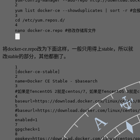
yum-config-manager
--add-repo
http://download.dock
2
yum
list
docker-ce
--showduplicates
|
sort
-r
#会
3
cd
/etc/yum.repos.d/
4
nano
docker-ce.repo
#修改存储库文件
将docker-ce.repo改为下面这样，一般只用得上stable，所以就
改stable的部分，其他都删了。
1
[docker-ce-stable]
2
name=Docker CE Stable - $basearch
3
#如果是TencentOS 2就是centos/7，如果是TencentOS 3就是c
☩
○
4
baseurl=https://download.docker.com/linux/centos/8
5
#baseurl=https://download.docker.com/linux/centos/
Α
6
enabled=1
7
gpgcheck=1
8
gpgkey=https://download.docker.com/linux/centos/gp