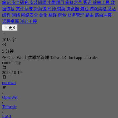
笔记
安全研究
安装问题
小型项目
彩虹六号
影评
效率工具
数
据恢复
文件系统
新海诚
时钟
棋类
浏览器
游戏
游戏风格
激活
编程
网络
网络安全
美化
翻译
解包
财务管理
路由
路由冲突
远程桌面
逆向工程
更多
1018 字
5 分钟
在 OpenWrt 上优雅地管理 Tailscale：luci-app-tailscale-
community
2025-10-19
openwrt
/
OpenWrt
/
Tailscale
/
LuCI