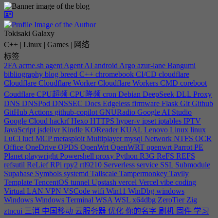
Tokisaki Galaxy
C++ | Linux | Games | 网络
标签
2FA
acme.sh
agent
Agent
AI
android
Argo
azur-lane
Bangumi
bibliography
blog
breed
C++
chromebook
CI/CD
cloudflare
Cloudflare
Cloudflare Worker
Cloudflare Workers
CMD
coreboot
Coudflare
CPU超频
CPU降频
cron
Debian
DeepSeek
DLL Proxy
DNS
DNSPod
DNSSEC
Docs
Edgeless
firmware
Flask
Git
Github
GitHub Actions
github-copilot
GNURadio
Google AI Studio
Google Cloud
hackrf
Hexo
HTTPS
hyper-v
ipset
iptables
IPTV
JavaScript
jsdelivr
Kindle
KOReader
KUAL
Lenovo
Linux
linux
LuCI
luci
MCP
metasploit
Multiplayer
mysql
Network
NTFS
OCR
Office
OneDrive
OPDS
OpenWrt
OpenWRT
openwrt
Parrot
PE
Planet
playwright
Powershell
proxy
Python
R3G
ReFS
REFS
refsutil
ReLief
RPi
rpy2
rtl9210
Serverless
service
SSL
Submodule
Supabase
Symbols
systemd
Tailscale
Tampermonkey
Tavily
Template
TencentOS
tunnel
Upstash
vercel
Vercel
vibe coding
Virtual LAN
VPN
VSCode
wifi
Win11
WinDbg
windows
Windows
Windows Terminal
WSA
WSL
x64dbg
ZeroTier
Zig
ztncui
三消
中国移动
云服务器
优化
你的名字
刷机
固件
学习