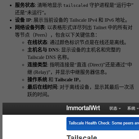
服务状态
: 清晰地显示
守护进程是“运行中”
tailscaled
还是“未运行”。
设备 IP
: 展示当前设备的 Tailscale IPv4 和 IPv6 地址。
网络设备列表
: 以表格形式详尽列出 Tailnet 中的所有对
等节点（Peers），包含以下关键信息：
在线状态
: 通过颜色标识节点是在线还是离线。
主机名与 DNS
: 显示设备的主机名和完整的
Tailscale DNS 名称。
连接类型
: 指明连接是“直连 (Direct)”还是通过“中
继 (Relay)”，并显示中继服务器信息。
操作系统
和
Tailscale IP
。
最后在线时间
: 对于离线设备，显示其最后一次活
跃的时间。