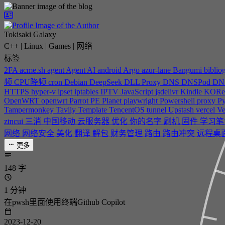
Tokisaki Galaxy
C++ | Linux | Games | 网络
标签
2FA
acme.sh
agent
Agent
AI
android
Argo
azur-lane
Bangumi
biblio
频
CPU降频
cron
Debian
DeepSeek
DLL Proxy
DNS
DNSPod
DN
HTTPS
hyper-v
ipset
iptables
IPTV
JavaScript
jsdelivr
Kindle
KORe
OpenWRT
openwrt
Parrot
PE
Planet
playwright
Powershell
proxy
P
Tampermonkey
Tavily
Template
TencentOS
tunnel
Upstash
vercel
Ve
ztncui
三消
中国移动
云服务器
优化
你的名字
刷机
固件
学习
网络
网络安全
美化
翻译
解包
财务管理
路由
路由冲突
远程桌
更多
148 字
1 分钟
在pwsh里面使用终端Github Copilot
2023-12-20