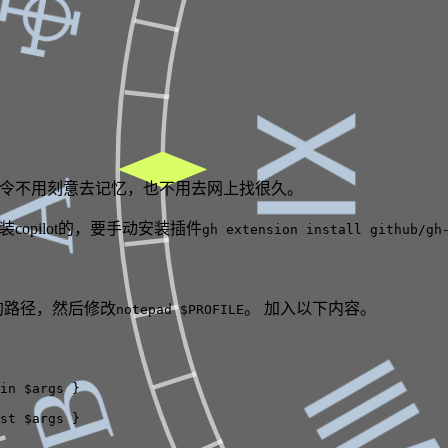
☩
○
Ⅸ
Α
，很多命令不用刻意去记忆，也不用去网上找很久。
copilot的，要手动安装插件
gh extension install github/gh
的路径，然后修改
。 加入以下内容。
notepad $PROFILE
Β
in
 $args 
}
st
 $args 
}