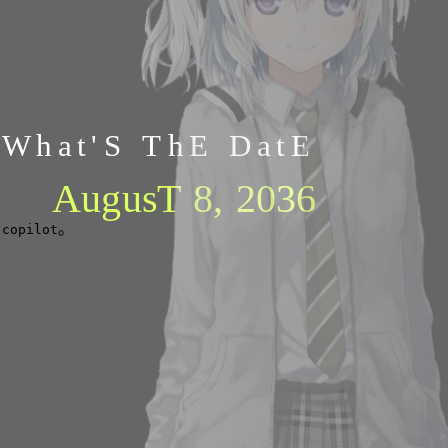
What'S ThE DatE
AugusT 8, 2036
。
-copilot
Ⅷ