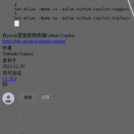
4
Set-Alias
-Name
cs
-Value
Github-Copilot-Suggest
5
Set-Alias
-Name
ce
-Value
Github-Copilot-Explain
在pwsh里面使用终端Github Copilot
https://tski.uk/blog/github-copilot/
作者
Tokisaki Galaxy
发布于
2023-12-20
许可协议
CC BY
昵称