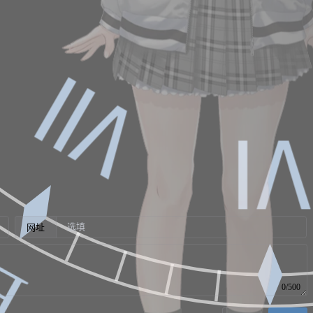
Ⅶ
网址
Ε
0/500