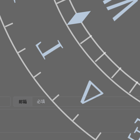
Γ
Δ
邮箱