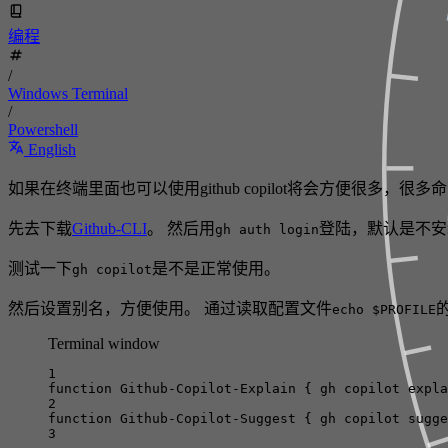
编程
/
Windows Terminal
/
Powershell
English
如果在终端里面也可以使用github copilot将会方便很多
先去下载
Github-CLI
。 然后用
登陆，默认是不安装
gh auth login
测试一下
是不是正常使用。
gh copilot
然后设置别名，方便使用。 通过读取配置文件
echo $PROFILE
Terminal window
1
function
Github-Copilot-Explain
 { 
gh
copilot
expla
2
function
Github-Copilot-Suggest
 { 
gh
copilot
sugge
3