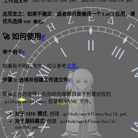
工作流文件
build-with-sdk.yml
build-from-source.yml
Ε
总而言之：如果不确定，或者你只是编译一个 LuCI 应用，请
Ζ
Δ
优先选择
。
SDK 模式
Η
Γ
Θ
🚀 如何使用
#
Ⅱ
Ⅰ
Ⅲ
举个例子
#
Ι
Ⅻ
如果有不明白地方，可以参考
这里
。
Κ
步骤 1: 选择并创建工作流文件
#
Λ
根据上方的选择，在你的仓库根目录下创建对应的
Ⅺ
What'S ThE DatE
目录和 YAML 文件。
.github/workflows/
AugusT 9, 2036
Μ
对于 SDK 模式
: 创建
.github/workflows/build.yml
Ⅹ
对于源码模式
: 创建
.github/workflows/build-
nonSDK.yml
Ν