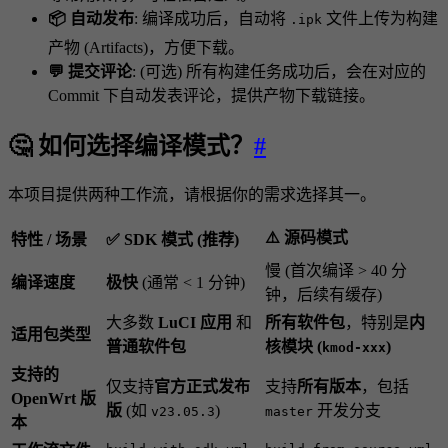
📦 自动发布
: 编译成功后，自动将
文件上传为构建
.ipk
产物 (Artifacts)，方便下载。
💬 提交评论
: (可选) 所有构建任务成功后，会在对应的
Commit 下自动发表评论，提供产物下载链接。
🤔 如何选择编译模式？
#
本项目提供两种工作流，请根据你的需求选择其一。
⚠️ 源码模式
特性 / 场景
✅ SDK 模式 (推荐)
慢 (首次编译 > 40 分
编译速度
极快
(通常 < 1 分钟)
钟，后续有缓存)
大多数
LuCI 应用
和
所有软件包
，特别是
内
适用包类型
普通软件包
核模块 (
)
kmod-xxx
支持的
仅支持
官方正式发布
支持
所有版本
，包括
OpenWrt 版
版
(如
)
开发分支
v23.05.3
master
本