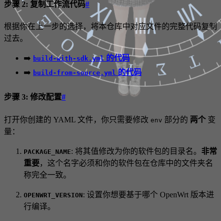
Ⅶ
Ⅸ
步骤 2: 复制工作流代码
#
Ξ
Ⅷ
根据你在上一步的选择，将本仓库中对应文件的完整代码复制
Ο
过去。
Π
Τ
➡️
的代码
build-with-sdk.yml
Ρ
Σ
➡️
的代码
build-from-source.yml
步骤 3: 修改配置
#
打开你创建的 YAML 文件，你只需要修改
部分的
两个
变
env
量：
: 将其值修改为你的软件包的目录名。
非常
PACKAGE_NAME
重要
，这个名字必须和你的软件包在仓库中的文件夹名
称完全一致。
: 设置你想要基于哪个 OpenWrt 版本进
OPENWRT_VERSION
行编译。