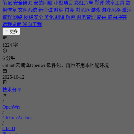
笔记
安全研究
安装问题
小型项目
彩虹六号
影评
效率工具
数
据恢复
文件系统
新海诚
时钟
棋类
浏览器
游戏
游戏风格
激活
编程
网络
网络安全
美化
翻译
解包
财务管理
路由
路由冲突
远程桌面
逆向工程
更多
1224 字
6 分钟
Github云编译Openwrt软件包，再也不用本地配环境
2025-10-12
技术分享
/
OpenWrt
/
GitHub Actions
/
CI/CD