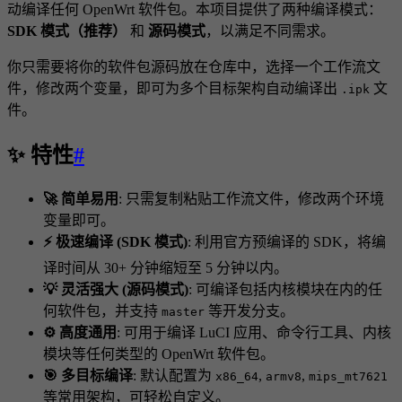
动编译任何 OpenWrt 软件包。本项目提供了两种编译模式：
SDK 模式（推荐）
和
源码模式
，以满足不同需求。
你只需要将你的软件包源码放在仓库中，选择一个工作流文
件，修改两个变量，即可为多个目标架构自动编译出
文
.ipk
件。
✨ 特性
#
🚀 简单易用
: 只需复制粘贴工作流文件，修改两个环境
变量即可。
⚡️ 极速编译 (SDK 模式)
: 利用官方预编译的 SDK，将编
译时间从 30+ 分钟缩短至 5 分钟以内。
💡 灵活强大 (源码模式)
: 可编译包括内核模块在内的任
何软件包，并支持
等开发分支。
master
⚙️ 高度通用
: 可用于编译 LuCI 应用、命令行工具、内核
模块等任何类型的 OpenWrt 软件包。
🎯 多目标编译
: 默认配置为
,
,
x86_64
armv8
mips_mt7621
等常用架构，可轻松自定义。