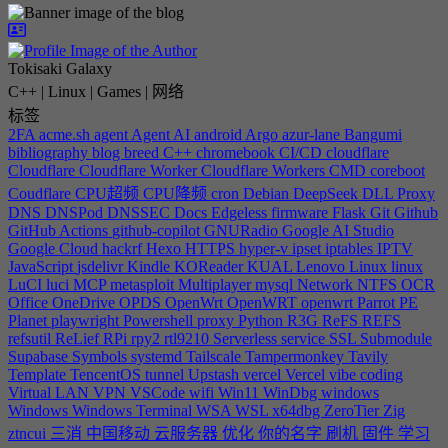
Tokisaki Galaxy
C++ | Linux | Games | 网络
标签
2FA
acme.sh
agent
Agent
AI
android
Argo
azur-lane
Bangumi
bibliography
blog
breed
C++
chromebook
CI/CD
cloudflare
Cloudflare
Cloudflare Worker
Cloudflare Workers
CMD
coreboot
Coudflare
CPU超频
CPU降频
cron
Debian
DeepSeek
DLL Proxy
DNS
DNSPod
DNSSEC
Docs
Edgeless
firmware
Flask
Git
Github
GitHub Actions
github-copilot
GNURadio
Google AI Studio
Google Cloud
hackrf
Hexo
HTTPS
hyper-v
ipset
iptables
IPTV
JavaScript
jsdelivr
Kindle
KOReader
KUAL
Lenovo
Linux
linux
LuCI
luci
MCP
metasploit
Multiplayer
mysql
Network
NTFS
OCR
Office
OneDrive
OPDS
OpenWrt
OpenWRT
openwrt
Parrot
PE
Planet
playwright
Powershell
proxy
Python
R3G
ReFS
REFS
refsutil
ReLief
RPi
rpy2
rtl9210
Serverless
service
SSL
Submodule
Supabase
Symbols
systemd
Tailscale
Tampermonkey
Tavily
Template
TencentOS
tunnel
Upstash
vercel
Vercel
vibe coding
Virtual LAN
VPN
VSCode
wifi
Win11
WinDbg
windows
Windows
Windows Terminal
WSA
WSL
x64dbg
ZeroTier
Zig
ztncui
三消
中国移动
云服务器
优化
你的名字
刷机
固件
学习