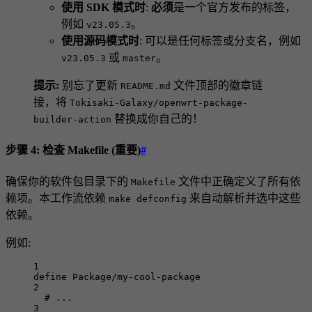
使用 SDK 模式时
:
必须
是一个官方发布的标签，
例如
。
v23.05.3
使用源码模式时
: 可以是任何标签或分支名，例如
或
。
v23.05.3
master
提示:
别忘了更新
文件顶部的徽章链
README.md
接，将
Tokisaki-Galaxy/openwrt-package-
替换成你自己的！
builder-action
步骤 4: 检查 Makefile (重要)
#
确保你的软件包目录下的
文件中正确定义了所有依
Makefile
赖项。本工作流依赖
来自动解析并选中这些
make defconfig
依赖。
例如:
1
define
 Package/my-cool-package
2
# ...
3