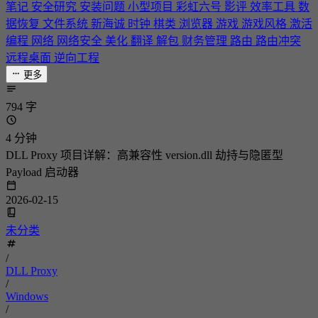
笔记
安全研究
安装问题
小型项目
彩虹六号
影评
效率工具
数
据恢复
文件系统
新海诚
时钟
棋类
浏览器
游戏
游戏风格
激活
编程
网络
网络安全
美化
翻译
解包
财务管理
路由
路由冲突
远程桌面
逆向工程
更多
794 字
4 分钟
DLL Proxy 项目详解：高兼容性 version.dll 劫持与隐匿型
Payload 启动器
2026-02-15
未分类
/
DLL Proxy
/
Windows
/