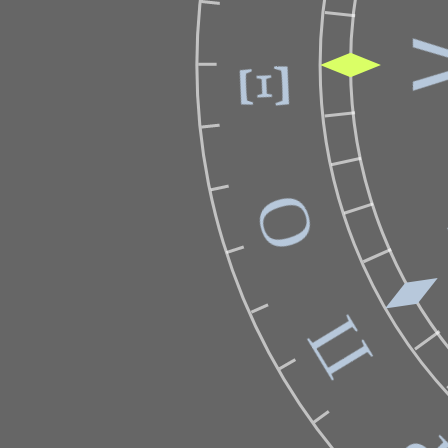
Ξ
Ο
Π