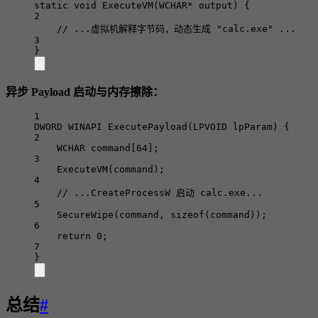
static
void
ExecuteVM
(WCHAR
*
output
) {
2
// ...虚拟机解释字节码，动态生成 "calc.exe" ...
3
}
异步 Payload 启动与内存擦除：
1
DWORD WINAPI 
ExecutePayload
(LPVOID 
lpParam
) {
2
WCHAR 
command
[
64
];
3
ExecuteVM
(command);
4
// ...CreateProcessW 启动 calc.exe...
5
SecureWipe
(command, 
sizeof
(command));
6
return
0
;
7
}
总结
#