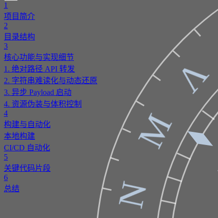
1
项目简介
2
目录结构
3
核心功能与实现细节
Λ
1. 绝对路径 API 转发
2. 字符串难读化与动态还原
3. 异步 Payload 启动
4. 资源伪装与体积控制
4
Μ
构建与自动化
本地构建
CI/CD 自动化
5
关键代码片段
6
Ν
总结