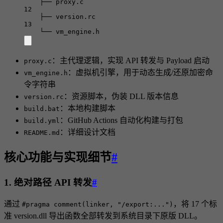
├── proxy.c
12
├── version.rc
13
└── vm_engine.h
：主代理逻辑，实现 API 转发与 Payload 启动
proxy.c
：虚拟机引擎，用于动态生成/还原加密命
vm_engine.h
令字符串
：资源脚本，伪装 DLL 版本信息
version.rc
：本地构建脚本
build.bat
：GitHub Actions 自动化构建与打包
build.yml
：详细设计文档
README.md
核心功能与实现细节
#
1. 绝对路径 API 转发
#
通过
，将 17 个标
#pragma comment(linker, "/export:...")
准 version.dll 导出函数全部转发到系统目录下原版 DLL。