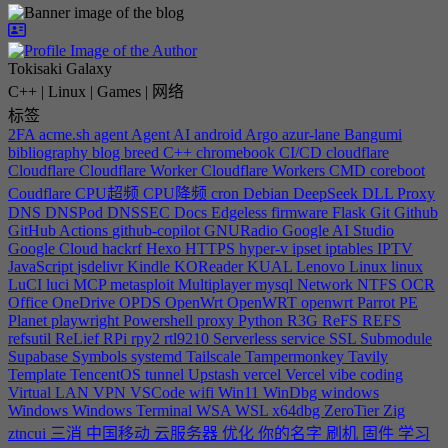
Tokisaki Galaxy
C++ | Linux | Games | 网络
标签
2FA
acme.sh
agent
Agent
AI
android
Argo
azur-lane
Bangumi
bibliography
blog
breed
C++
chromebook
CI/CD
cloudflare
Cloudflare
Cloudflare Worker
Cloudflare Workers
CMD
coreboot
Coudflare
CPU超频
CPU降频
cron
Debian
DeepSeek
DLL Proxy
DNS
DNSPod
DNSSEC
Docs
Edgeless
firmware
Flask
Git
Github
GitHub Actions
github-copilot
GNURadio
Google AI Studio
Google Cloud
hackrf
Hexo
HTTPS
hyper-v
ipset
iptables
IPTV
JavaScript
jsdelivr
Kindle
KOReader
KUAL
Lenovo
Linux
linux
LuCI
luci
MCP
metasploit
Multiplayer
mysql
Network
NTFS
OCR
Office
OneDrive
OPDS
OpenWrt
OpenWRT
openwrt
Parrot
PE
Planet
playwright
Powershell
proxy
Python
R3G
ReFS
REFS
refsutil
ReLief
RPi
rpy2
rtl9210
Serverless
service
SSL
Submodule
Supabase
Symbols
systemd
Tailscale
Tampermonkey
Tavily
Template
TencentOS
tunnel
Upstash
vercel
Vercel
vibe coding
Virtual LAN
VPN
VSCode
wifi
Win11
WinDbg
windows
Windows
Windows Terminal
WSA
WSL
x64dbg
ZeroTier
Zig
ztncui
三消
中国移动
云服务器
优化
你的名字
刷机
固件
学习