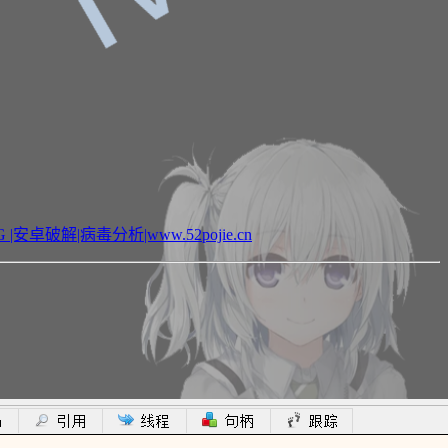
Ⅲ
安卓破解|病毒分析|www.52pojie.cn
What'S ThE DatE