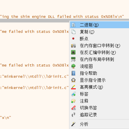
AugusT 6, 2036
Ⅰ