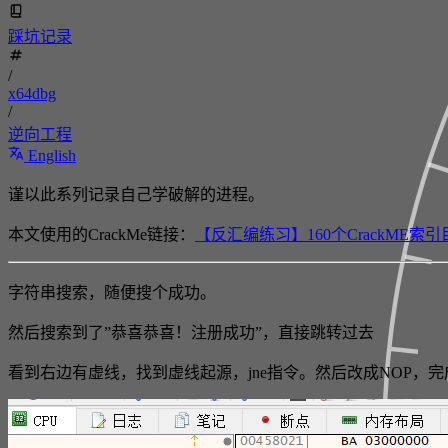
踩坑记录
/
x64dbg
/
逆向工程
English
谨以此系列记录自己学破解的进程。
本文使用的CrackMe链接：
【反汇编练习】160个CrackME索引目录1
字符串搜索，随便搜个成功。
然后搜索到了”恭喜恭喜！注册成功”，直接跳转过去
看到右边有虚线，找到虚线起源，jne指令。然后改成NOP，完