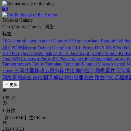
Tokisaki Galaxy
C++ | Linux | Games | 网络
标签
2FA
acme.sh
agent
Agent
AI
android
Argo
azur-lane
Bangumi
biblio
频
CPU降频
cron
Debian
DeepSeek
DLL Proxy
DNS
DNSPod
DN
HTTPS
hyper-v
ipset
iptables
IPTV
JavaScript
jsdelivr
Kindle
KORe
OpenWRT
openwrt
Parrot
PE
Planet
playwright
Powershell
proxy
P
Tampermonkey
Tavily
Template
TencentOS
tunnel
Upstash
vercel
Ve
ztncui
三消
中国移动
云服务器
优化
你的名字
刷机
固件
学习
网络
网络安全
美化
翻译
解包
财务管理
路由
路由冲突
远程桌
更多
135 字
1 分钟
【CrackMe】之CKme
2021-08-23