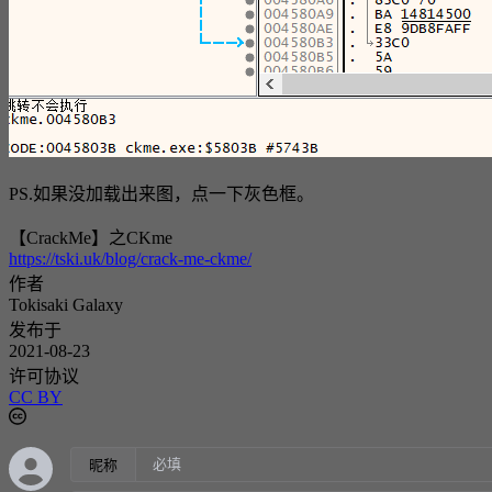
PS.如果没加载出来图，点一下灰色框。
【CrackMe】之CKme
https://tski.uk/blog/crack-me-ckme/
作者
Tokisaki Galaxy
发布于
2021-08-23
许可协议
CC BY
昵称