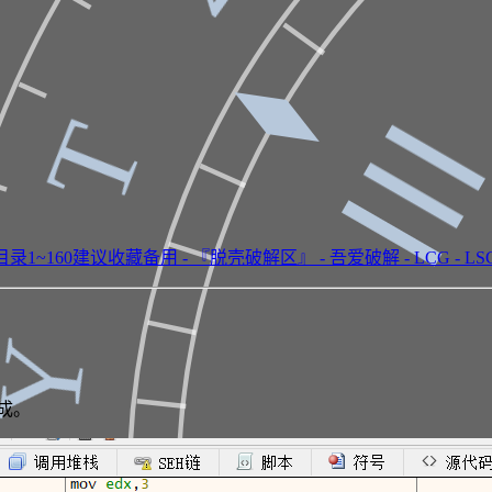
Τ
~160建议收藏备用 - 『脱壳破解区』 - 吾爱破解 - LCG - LSG |
Υ
成。
Ⅱ