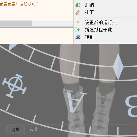
Ⅻ
☩
○
Α
网址