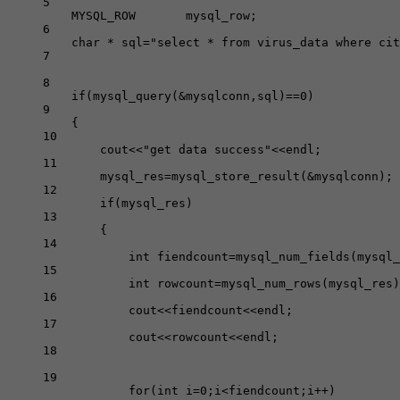
5
MYSQL_ROW
       mysql_row;
6
char
*
 sql
=
"select * from virus_data where cit
7
8
if
(
mysql_query
(
&
mysqlconn,sql)
==
0
)
9
{
10
cout
<<
"get data success"
<<
endl;
11
mysql_res
=
mysql_store_result
(
&
mysqlconn);
12
if
(mysql_res)
13
{
14
int
 fiendcount
=
mysql_num_fields
(mysql_
15
int
 rowcount
=
mysql_num_rows
(mysql_res)
16
cout
<<
fiendcount
<<
endl;
17
cout
<<
rowcount
<<
endl;
18
19
for
(
int
 i
=
0
;i
<
fiendcount;i
++
)