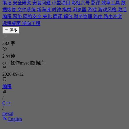
笔记
安全研究
安装问题
小型项目
彩虹六号
影评
效率工具
数
据恢复
文件系统
新海诚
时钟
棋类
浏览器
游戏
游戏风格
激活
编程
网络
网络安全
美化
翻译
解包
财务管理
路由
路由冲突
远程桌面
逆向工程
更多
382 字
2 分钟
c++ 操作mysql数据库
2020-09-12
编程
/
C++
/
mysql
English