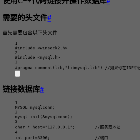
使用C++代码链接并操作数据库
#
需要的头文件
#
首先需要包含以下头文件
1
#include
<winsock2.h>
2
#include
<mysql.h>
3
#pragma
comment
(
lib
,
"libmysql.lib"
)
 //如果你在IDE
链接数据库
#
1
MYSQL mysqlconn;
2
mysql_init
(
&
mysqlconn);
3
char
*
 host
=
"127.0.0.1"
;
        //服务器地址
4
int
 port
=
3306
;
                  //端口