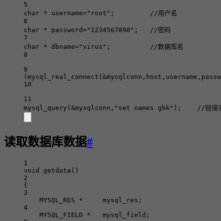
5
char
*
 username
=
"root"
;
         //用户名
6
char
*
 password
=
"1234567890"
;
   //密码
7
char
*
 dbname
=
"virus"
;
          //数据库名
8
9
(
mysql_real_connect
(
&
mysqlconn,host,username,passw
10
11
mysql_query
(
&
mysqlconn,
"set names gbk"
);
    //链
读取数据库数据
#
1
void
getdata
()
2
{
3
MYSQL_RES
*
     mysql_res;
4
MYSQL_FIELD
*
   mysql_field;