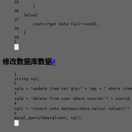
35
}
36
}
else
{
37
cout
<<
"get data fail"
<<
endl;
38
}
39
}
修改数据库数据
#
1
string
 sql;
2
sqla 
=
"update item set qty="
+
 tmp 
+
" where item
3
sqlb 
=
"delete from user where userid='"
+
 userid 
4
sqlc 
=
"insert into datemax(date,value) values('"
5
mysql_query
(
&
mysqlconn, sql);