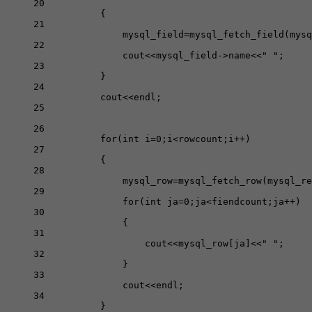
20
{
21
mysql_field
=
mysql_fetch_field
(mysq
22
cout
<<
mysql_field->name
<<
" "
;
23
}
24
cout
<<
endl;
25
26
for
(
int
 i
=
0
;i
<
rowcount;i
++
)
27
{
28
mysql_row
=
mysql_fetch_row
(mysql_re
29
for
(
int
 ja
=
0
;ja
<
fiendcount;ja
++
)
30
{
31
cout
<<
mysql_row[ja]
<<
" "
;
32
}
33
cout
<<
endl;
34
}