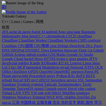
Tokisaki Galaxy
C++ | Linux | Games | 网络
标签
2FA
acme.sh
agent
Agent
AI
android
Argo
azur-lane
Bangumi
bibliography
blog
breed
C++
chromebook
CI/CD
cloudflare
Cloudflare
Cloudflare Worker
Cloudflare Workers
CMD
coreboot
Coudflare
CPU超频
CPU降频
cron
Debian
DeepSeek
DLL Proxy
DNS
DNSPod
DNSSEC
Docs
Edgeless
firmware
Flask
Git
Github
GitHub Actions
github-copilot
GNURadio
Google AI Studio
Google Cloud
hackrf
Hexo
HTTPS
hyper-v
ipset
iptables
IPTV
JavaScript
jsdelivr
Kindle
KOReader
KUAL
Lenovo
Linux
linux
LuCI
luci
MCP
metasploit
Multiplayer
mysql
Network
NTFS
OCR
Office
OneDrive
OPDS
OpenWrt
OpenWRT
openwrt
Parrot
PE
Planet
playwright
Powershell
proxy
Python
R3G
ReFS
REFS
refsutil
ReLief
RPi
rpy2
rtl9210
Serverless
service
SSL
Submodule
Supabase
Symbols
systemd
Tailscale
Tampermonkey
Tavily
Template
TencentOS
tunnel
Upstash
vercel
Vercel
vibe coding
Virtual LAN
VPN
VSCode
wifi
Win11
WinDbg
windows
Windows
Windows Terminal
WSA
WSL
x64dbg
ZeroTier
Zig
ztncui
三消
中国移动
云服务器
优化
你的名字
刷机
固件
学习