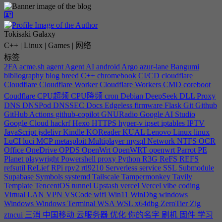
Tokisaki Galaxy
C++ | Linux | Games | 网络
标签
2FA
acme.sh
agent
Agent
AI
android
Argo
azur-lane
Bangumi
bibliography
blog
breed
C++
chromebook
CI/CD
cloudflare
Cloudflare
Cloudflare Worker
Cloudflare Workers
CMD
coreboot
Coudflare
CPU超频
CPU降频
cron
Debian
DeepSeek
DLL Proxy
DNS
DNSPod
DNSSEC
Docs
Edgeless
firmware
Flask
Git
Github
GitHub Actions
github-copilot
GNURadio
Google AI Studio
Google Cloud
hackrf
Hexo
HTTPS
hyper-v
ipset
iptables
IPTV
JavaScript
jsdelivr
Kindle
KOReader
KUAL
Lenovo
Linux
linux
LuCI
luci
MCP
metasploit
Multiplayer
mysql
Network
NTFS
OCR
Office
OneDrive
OPDS
OpenWrt
OpenWRT
openwrt
Parrot
PE
Planet
playwright
Powershell
proxy
Python
R3G
ReFS
REFS
refsutil
ReLief
RPi
rpy2
rtl9210
Serverless
service
SSL
Submodule
Supabase
Symbols
systemd
Tailscale
Tampermonkey
Tavily
Template
TencentOS
tunnel
Upstash
vercel
Vercel
vibe coding
Virtual LAN
VPN
VSCode
wifi
Win11
WinDbg
windows
Windows
Windows Terminal
WSA
WSL
x64dbg
ZeroTier
Zig
ztncui
三消
中国移动
云服务器
优化
你的名字
刷机
固件
学习