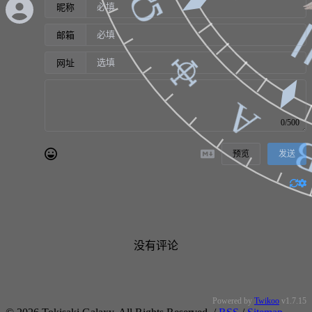
Ω
昵称
邮箱
☩
○
网址
Α
0/500
预览
发送
没有评论
Powered by
Twikoo
v1.7.15