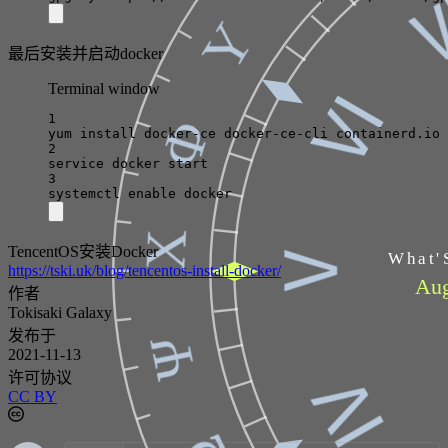
Υ
最后安装并启动docker
Ⅵ
Terminal window
1
Φ
yum
install
docker-ce
docker-ce-cli
containerd.io
2
service
docker
start
3
systemctl
enable
docker
Χ
Ⅴ
TencentOS安装Docker
What'
https://tski.uk/blog/tencentos-install-docker/
Aug
作者
Tokisaki Galaxy
发布于
Ψ
2021-11-13
Ⅳ
许可协议
CC BY