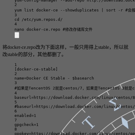
yum-config-manager
--add-repo
http://download.dock
2
yum
list
docker-ce
--showduplicates
|
sort
-r
#会
3
cd
/etc/yum.repos.d/
4
nano
docker-ce.repo
#修改存储库文件
将docker-ce.repo改为下面这样，一般只用得上stable，所以就
改stable的部分，其他都删了。
1
[docker-ce-stable]
2
name=Docker CE Stable - $basearch
3
#如果是TencentOS 2就是centos/7，如果是TencentOS 3就是c
4
Σ
baseurl=https://download.docker.com/linux/centos/8
5
#baseurl=https://download.docker.com/linux/centos/
6
Τ
enabled=1
7
gpgcheck=1
8
gpgkey=https://download.docker.com/linux/centos/gp